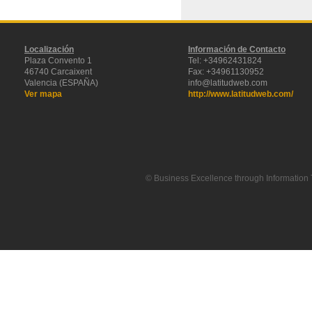
Localización
Información de Contacto
Plaza Convento 1
Tel: +34962431824
46740 Carcaixent
Fax: +34961130952
Valencia (ESPAÑA)
info@latitudweb.com
Ver mapa
http://www.latitudweb.com/
© Business Excellence through Information 