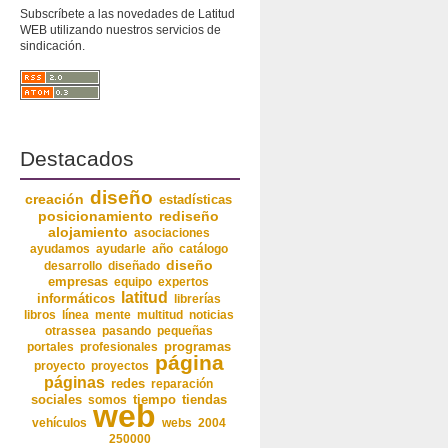
Subscríbete a las novedades de Latitud
WEB utilizando nuestros servicios de
sindicación.
Destacados
diseño
creación
estadísticas
posicionamiento
rediseño
alojamiento
asociaciones
ayudamos
ayudarle
año
catálogo
diseño
desarrollo
diseñado
empresas
equipo
expertos
latitud
informáticos
librerías
libros
línea
mente
multitud
noticias
otrassea
pasando
pequeñas
programas
portales
profesionales
página
proyecto
proyectos
páginas
redes
reparación
sociales
somos
tiempo
tiendas
web
vehículos
webs
2004
250000