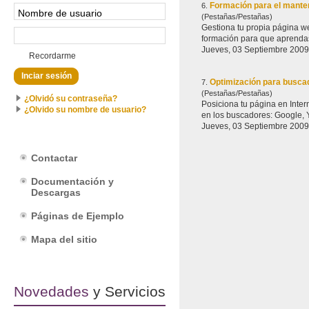
Formación para el mante
6.
(Pestañas/Pestañas)
Gestiona tu propia página web En Latitud WEB diseñamos tu página web para que tú seas el dueño. Por es
formación para que aprendas 
Jueves, 03 Septiembre 2009
Recordarme
Optimización para busc
7.
(Pestañas/Pestañas)
¿Olvidó su contraseña?
Posiciona tu página en Internet Para dar visibilidad a tu página en Internet es muy importante que esté bien
¿Olvido su nombre de usuario?
en los buscadores: Google, Y
Jueves, 03 Septiembre 2009
Contactar
Documentación y
Descargas
Páginas de Ejemplo
Mapa del sitio
Novedades
y Servicios