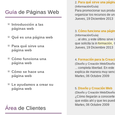
Para qué sirve una pági
2.
(Información/Guía)
Para promocionar sus product
Guía
de Páginas Web
organizar los recursos de una
Jueves, 19 Diciembre 2013
Introducción a las
páginas web
Cómo funciona una pági
3.
(Información/Guía)
Qué es una página web
... al otro, y este último s
que solicita la in
formación,
C
Para qué sirve una
Jueves, 19 Diciembre 2013
página web
Cómo funciona una
Formación para la Creac
4.
página web
(Diseño y Creación Web/Diseño
... completa libe
Cómo se hace una
explica de manera muy sencil
página web
Martes, 06 Octubre 2009
Le ayudamos a crear su
Diseño y Creación Web
página web
5.
(Diseño y Creación Web/Diseño
¿Cómo llegarán a conocerte tus futuros clientes? Cuando alguien ne
Martes, 06 Octubre 2009
Área
de Clientes