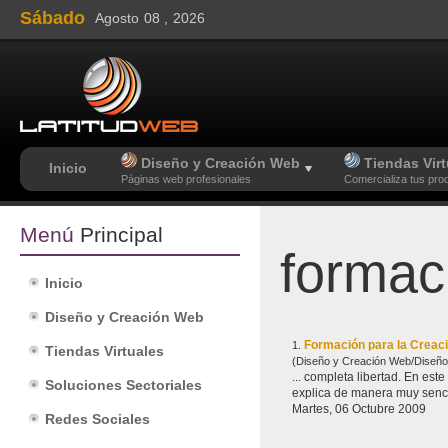
Sábado
Agosto
08 ,
2026
Diseño y Creación Web
Tiendas Virt
Inicio
Páginas web profesionales
Comercializa tus pro
Menú
Principal
formac
Inicio
Diseño y Creación Web
Formación para la Creac
1.
Tiendas Virtuales
(Diseño y Creación Web/Diseño
... completa libe
Soluciones Sectoriales
explica de manera muy sencil
Martes, 06 Octubre 2009
Redes Sociales