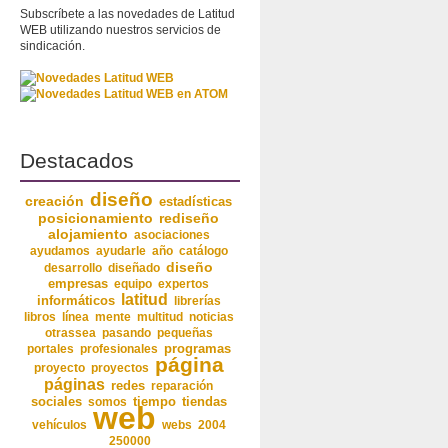
Subscríbete a las novedades de Latitud
WEB utilizando nuestros servicios de
sindicación.
Destacados
diseño
creación
estadísticas
posicionamiento
rediseño
alojamiento
asociaciones
ayudamos
ayudarle
año
catálogo
diseño
desarrollo
diseñado
empresas
equipo
expertos
latitud
informáticos
librerías
libros
línea
mente
multitud
noticias
otrassea
pasando
pequeñas
programas
portales
profesionales
página
proyecto
proyectos
páginas
redes
reparación
sociales
somos
tiempo
tiendas
web
vehículos
webs
2004
250000