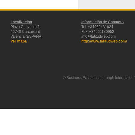
Localización
Información de Contacto
Plaza Convento 1
Tel: +34962431824
46740 Carcaixent
Fax: +34961130952
Valencia (ESPAÑA)
info@latitudweb.com
Ver mapa
http://www.latitudweb.com/
© Business Excellence through Information 