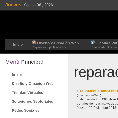
Jueves
Agosto
06 ,
2026
Diseño y Creación Web
Tiendas Virt
Inicio
Páginas web profesionales
Comercializa tus pro
Menú
Principal
repara
Inicio
Diseño y Creación Web
Le ayudamos con la pág
1.
Tiendas Virtuales
(Información/Guía)
... de más de 250.000 libr
Soluciones Sectoriales
portales de noticias, webs p
Jueves, 19 Diciembre 2013
Redes Sociales