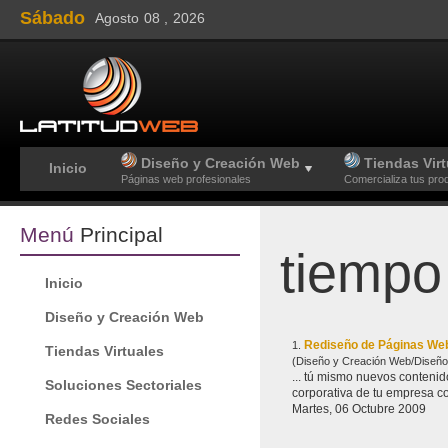
Sábado
Agosto
08 ,
2026
Diseño y Creación Web
Tiendas Virt
Inicio
Páginas web profesionales
Comercializa tus pro
Menú
Principal
tiempo
Inicio
Diseño y Creación Web
Rediseño de Páginas W
1.
Tiendas Virtuales
(Diseño y Creación Web/Diseño
... tú mismo nuevos contenidos para tu pá
Soluciones Sectoriales
corporativa de tu empresa co
Martes, 06 Octubre 2009
Redes Sociales