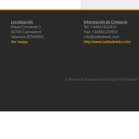
Localización
Información de Contacto
Plaza Convento 1
Tel: +34962431824
46740 Carcaixent
Fax: +34961130952
Valencia (ESPAÑA)
info@latitudweb.com
Ver mapa
http://www.latitudweb.com/
© Business Excellence through Information 