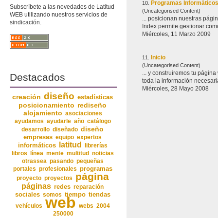
Programas Informático
10.
Subscríbete a las novedades de Latitud
(Uncategorised Content)
WEB utilizando nuestros servicios de
... posicionan nuestras pági
sindicación.
Index permite gestionar como
Miércoles, 11 Marzo 2009
Inicio
11.
(Uncategorised Content)
... y construiremos tu pági
Destacados
toda la información necesaria
Miércoles, 28 Mayo 2008
diseño
creación
estadísticas
posicionamiento
rediseño
alojamiento
asociaciones
ayudamos
ayudarle
año
catálogo
diseño
desarrollo
diseñado
empresas
equipo
expertos
latitud
informáticos
librerías
libros
línea
mente
multitud
noticias
otrassea
pasando
pequeñas
programas
portales
profesionales
página
proyecto
proyectos
páginas
redes
reparación
sociales
somos
tiempo
tiendas
web
vehículos
webs
2004
250000