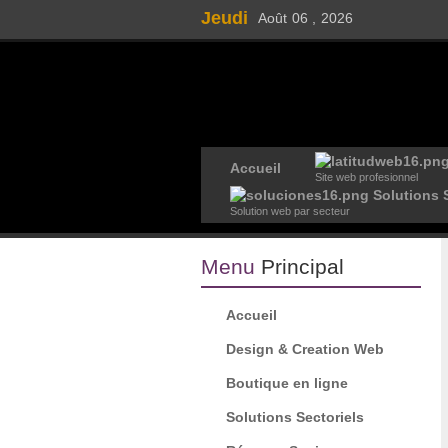
Jeudi
Août
06 ,
2026
Accueil
Site web profesionnel
Solutions S
Solution web par secteur
Menu
Principal
Accueil
Design & Creation Web
Boutique en ligne
Solutions Sectoriels