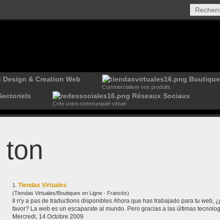
Design & Creation Web
Boutique 
Commercialiser vos produits
ectoriels
Réseaux Sociaux
Crée votre communauté virtuel
ton
Tiendas Virtuales
1.
(Tiendas Virtuales/Boutiques en Ligne - Francés)
Il n'y a pas de traductions disponibles Ahora que has trabajado para tu web, ¿porqué no le dejas que te devuelva el
favor? La web es un escaparate al mundo. Pero gracias a las últimas tecnolog
Mercredi, 14 Octobre 2009