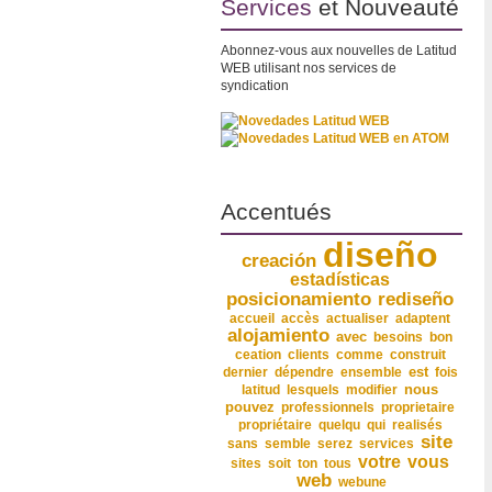
Services
et Nouveauté
Abonnez-vous aux nouvelles de Latitud
WEB utilisant nos services de
syndication
Accentués
diseño
creación
estadísticas
posicionamiento
rediseño
accueil
accès
actualiser
adaptent
alojamiento
avec
besoins
bon
ceation
clients
comme
construit
dernier
dépendre
ensemble
est
fois
nous
latitud
lesquels
modifier
pouvez
professionnels
proprietaire
propriétaire
quelqu
qui
realisés
site
sans
semble
serez
services
vous
votre
sites
soit
ton
tous
web
webune