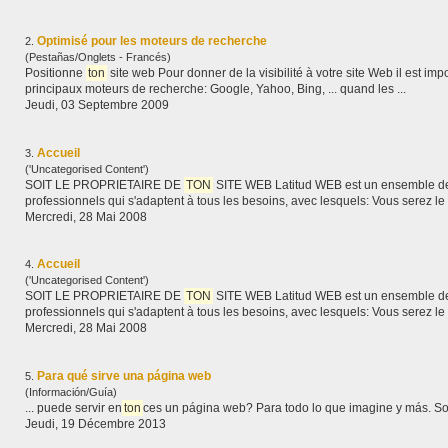
Optimisé pour les moteurs de recherche
2.
(Pestañas/Onglets - Francés)
Positionne
ton
site web Pour donner de la visibilité à votre site Web il est important d'être bien positionné dans les
principaux moteurs de recherche: Google, Yahoo, Bing, ... quand les ...
Jeudi, 03 Septembre 2009
Accueil
3.
('Uncategorised Content')
SOIT LE PROPRIETAIRE DE
TON
SITE WEB Latitud WEB est un ensemble de services de ceation de sites Web
professionnels qui s'adaptent à tous les bes
Mercredi, 28 Mai 2008
Accueil
4.
('Uncategorised Content')
SOIT LE PROPRIETAIRE DE
TON
SITE WEB Latitud WEB est un ensemble de services de ceation de sites Web
professionnels qui s'adaptent à tous les bes
Mercredi, 28 Mai 2008
Para qué sirve una página web
5.
(Información/Guía)
... puede servir en
ton
ces un página web? Para todo lo que imagine y más. Sol
Jeudi, 19 Décembre 2013