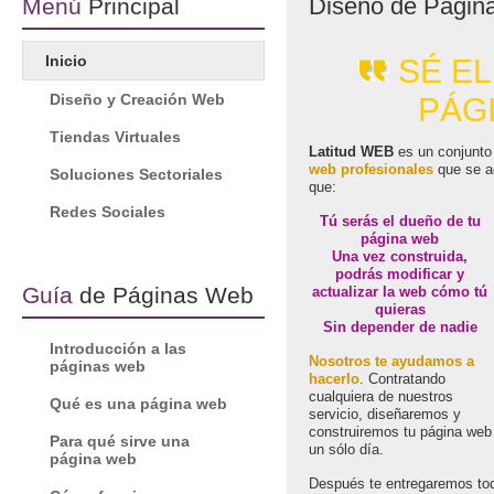
Diseño de Págin
Menú
Principal
Inicio
SÉ E
Diseño y Creación Web
PÁG
Tiendas Virtuales
Latitud WEB
es un conjunt
web profesionales
que se ad
Soluciones Sectoriales
que:
Redes Sociales
Tú serás el dueño de tu
página web
Una vez construida,
podrás modificar y
Guía
de Páginas Web
actualizar la web cómo tú
quieras
Sin depender de nadie
Introducción a las
Nosotros te ayudamos a
páginas web
hacerlo
. Contratando
cualquiera de nuestros
Qué es una página web
servicio, diseñaremos y
construiremos tu página web 
Para qué sirve una
un sólo día.
página web
Después te entregaremos tod