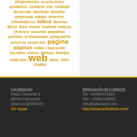
alojamiento
asociaciones
ayudamos
ayudarle
año
catálogo
diseño
desarrollo
diseñado
empresas
equipo
expertos
latitud
informáticos
librerías
libros
línea
mente
multitud
noticias
otrassea
pasando
pequeñas
programas
portales
profesionales
página
proyecto
proyectos
páginas
redes
reparación
sociales
somos
tiempo
tiendas
web
vehículos
webs
2004
250000
Localización
Información de Contacto
Plaza Convento 1
Tel: +34962431824
46740 Carcaixent
Fax: +34961130952
Valencia (ESPAÑA)
info@latitudweb.com
Ver mapa
http://www.latitudweb.com/