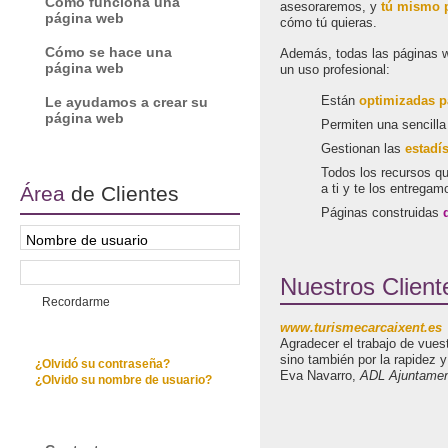
Cómo funciona una
asesoraremos, y
tú mismo p
página web
cómo tú quieras.
Cómo se hace una
Además, todas las páginas 
página web
un uso profesional:
Le ayudamos a crear su
Están
optimizadas p
página web
Permiten una sencill
Gestionan las
estadí
Todos los recursos q
Área
de Clientes
a ti y te los entregam
Páginas construidas
Nuestros Clien
Recordarme
www.turismecarcaixent.es
Agradecer el trabajo de vues
sino también por la rapidez y
¿Olvidó su contraseña?
Eva Navarro,
ADL Ajuntamen
¿Olvido su nombre de usuario?