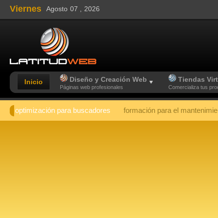
Viernes
Agosto
07 ,
2026
Diseño y Creación Web
Tiendas Vir
Inicio
Páginas web profesionales
Comercializa tus pr
optimización para buscadores
formación para el mantenimie