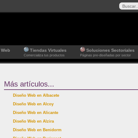
n Web
Tiendas Virtuales
Soluciones Sectoriales
Comercializa tus productos
Páginas pre-diseñadas por sector
Más artículos...
Diseño Web en Albacete
Diseño Web en Alcoy
Diseño Web en Alicante
Diseño Web en Alzira
Diseño Web en Benidorm