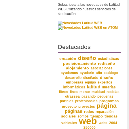
Subscríbete a las novedades de Latitud
WEB utilizando nuestros servicios de
sindicación.
Destacados
diseño
creación
estadísticas
posicionamiento
rediseño
alojamiento
asociaciones
ayudamos
ayudarle
año
catálogo
diseño
desarrollo
diseñado
empresas
equipo
expertos
latitud
informáticos
librerías
libros
línea
mente
multitud
noticias
otrassea
pasando
pequeñas
programas
portales
profesionales
página
proyecto
proyectos
páginas
redes
reparación
sociales
somos
tiempo
tiendas
web
vehículos
webs
2004
250000