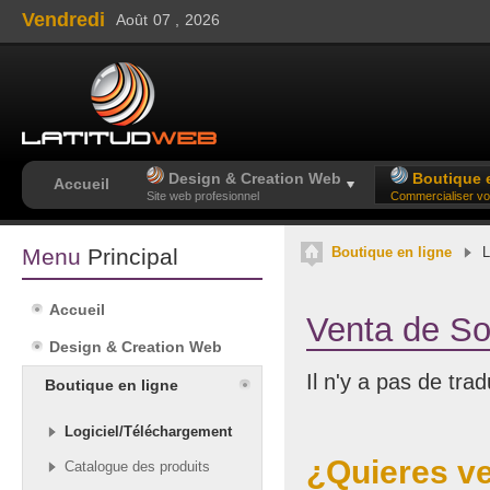
Vendredi
Août
07 ,
2026
Design & Creation Web
Boutique e
Accueil
Site web profesionnel
Commercialiser vo
Menu
Principal
Boutique en ligne
L
Accueil
Venta de So
Design & Creation Web
Il n'y a pas de tra
Boutique en ligne
Logiciel/Téléchargement
¿Quieres v
Catalogue des produits