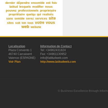
dernier
dépendre
ensemble
est
fois
nous
latitud
lesquels
modifier
pouvez
professionnels
proprietaire
propriétaire
quelqu
qui
realisés
site
sans
semble
serez
services
vous
votre
sites
soit
ton
tous
web
webune
Localisation
Information de Contact
Plaza Convento 1
Tel: +34962431824
46740 Carcaixent
Fax: +34961130952
Valence (ESPAGNE)
info@latitudweb.com
Voir Plan
http://www.latitudweb.com
© Business Excellence through Informa