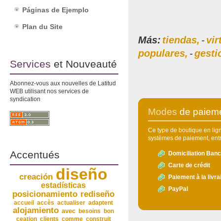
Páginas de Ejemplo
Plan du Site
Más:
tiendas,
-
vir
populares,
-
gesti
Services
et Nouveauté
Abonnez-vous aux nouvelles de Latitud
WEB utilisant nos services de
syndication
Modes
de paiem
Ce type de boutique en li
systèmes de paiement, entr
Accentués
Domiciliation Banc
Carte de crédit
diseño
creación
Paiement à la livra
estadísticas
PayPal
posicionamiento
rediseño
accueil
accès
actualiser
adaptent
alojamiento
avec
besoins
bon
ceation
clients
comme
construit