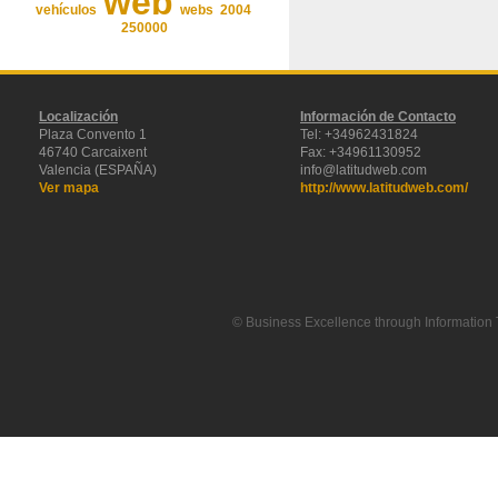
web
vehículos
webs
2004
250000
Localización
Información de Contacto
Plaza Convento 1
Tel: +34962431824
46740 Carcaixent
Fax: +34961130952
Valencia (ESPAÑA)
info@latitudweb.com
Ver mapa
http://www.latitudweb.com/
© Business Excellence through Information 