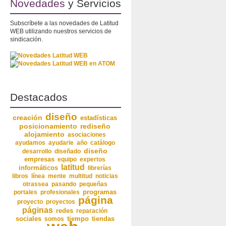
Novedades
y Servicios
Subscríbete a las novedades de Latitud
WEB utilizando nuestros servicios de
sindicación.
Destacados
diseño
creación
estadísticas
posicionamiento
rediseño
alojamiento
asociaciones
ayudamos
ayudarle
año
catálogo
diseño
desarrollo
diseñado
empresas
equipo
expertos
latitud
informáticos
librerías
libros
línea
mente
multitud
noticias
otrassea
pasando
pequeñas
programas
portales
profesionales
página
proyecto
proyectos
páginas
redes
reparación
sociales
somos
tiempo
tiendas