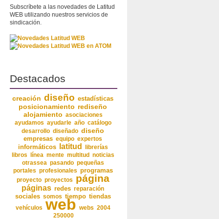
Subscríbete a las novedades de Latitud
WEB utilizando nuestros servicios de
sindicación.
Destacados
diseño
creación
estadísticas
posicionamiento
rediseño
alojamiento
asociaciones
ayudamos
ayudarle
año
catálogo
diseño
desarrollo
diseñado
empresas
equipo
expertos
latitud
informáticos
librerías
libros
línea
mente
multitud
noticias
otrassea
pasando
pequeñas
programas
portales
profesionales
página
proyecto
proyectos
páginas
redes
reparación
sociales
somos
tiempo
tiendas
web
vehículos
webs
2004
250000