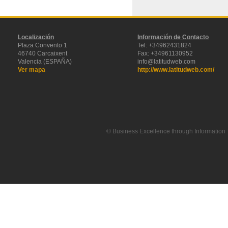
Localización
Información de Contacto
Plaza Convento 1
Tel: +34962431824
46740 Carcaixent
Fax: +34961130952
Valencia (ESPAÑA)
info@latitudweb.com
Ver mapa
http://www.latitudweb.com/
© Business Excellence through Information 